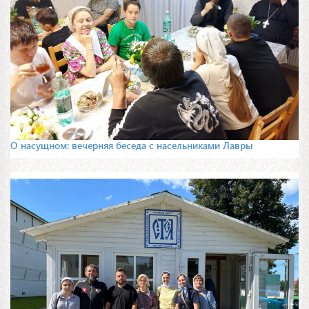
О насущном: вечерняя беседа с насельниками Лавры