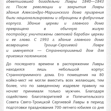
обветшавшей богадельни Лавры 1840—1843
гг. После революции и закрытия Лавры
здания Александро-Мариинского дома призрения
были национализированы и обращены в фабричные
корпуса. Здание церкви и главного дома
превращено в обычную жилую
постройку; уничтожены световой барабан церкви
и ее глава. С 1993 г. здание главного дома
возвращено Троице-Сергиевой Лавре
и именуется — Странноприимный дом для
приезжих паломников.
До последнего времени в распоряжении Лавры
находился лишь небольшой корпус
Странноприимного дома. Его помещения на 80
койко-мест не могли вместить всех желающих, тем
более, что по заведенному издревле правилу на
ночлег принимали только мужчин. Благодаря
содействию благотворителей и Попечительского
Совета Свято-Троицкой Сергиевой Лавры в период
подготовки празднования 700-летнего юбилея со дня