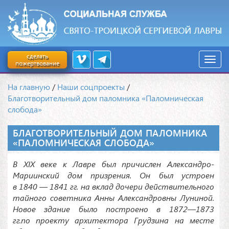
сделать
пожертвование
На главную
/
Наши соцпроекты
/
Благотворительный дом паломника «Паломническая
слобода»
БЛАГОТВОРИТЕЛЬНЫЙ ДОМ ПАЛОМНИКА
«ПАЛОМНИЧЕСКАЯ СЛОБОДА»
В XIX веке к Лавре был причислен Александро-
Мариинский дом призрения. Он был устроен
в 1840 — 1841 гг. на вклад дочери действительного
тайного советника Анны Александровны Луниной.
Новое здание было построено в 1872—1873
гг.по проекту архитектора Грудзина на месте