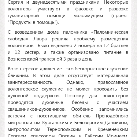
Сергия и двунадесятыми праздниками. Некоторые
волонтеры участвуют в фасовке и развозке
гуманитарной помощи малоимущим (проект
"Продукты в помощь").
С возведением дома паломника «Паломническая
слобода» Лавра решила проблему размещения
волонтеров. Было выделено 2 номера на 12 братьев
и 12 сестер, а также организовано питание в
Вознесенской трапезной 3 раза в день.
Волонтерское движение - это бескорыстное служение
ближним. В этом деле отсутствует материальная
заинтересованность. Однако, православное
волонтерское служение не может проходить без
духовной поддержки. Поэтому для волонтеров
проводятся духовные беседы с участием
священников-духовников. Особенно запомнились
встречи с посетившими обитель Преподобного
митрополитом Курганским и Белозерским Даниилом,
митрополитом Тернопольским и Кременецким
Сергием, епископом Орским и Гайским Иринеем.