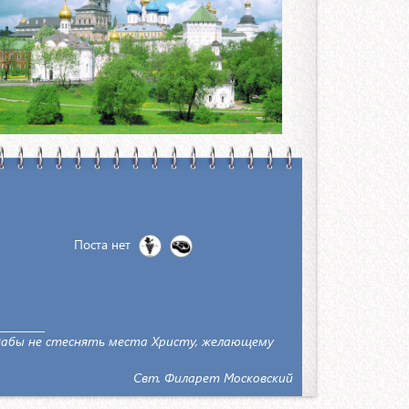
Поста нет
 дабы не стеснять места Христу, желающему
Свт. Филарет Московский