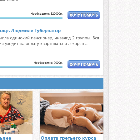
Необходимо: 520000р.
ХОЧУ ПОМОЧЬ
ощь Людмиле Губернатор
ила одинокий пенсионер, инвалид 2 группы. Вся
ия уходит на оплату квартплаты и лекарства
Необходимо: 7000р.
ХОЧУ ПОМОЧЬ
ощь Татьяне Сергеевой
яне Михайловне назначили дорогостоящее
каментозное лечение, которое она не может
 позволить
Необходимо: 7000р.
ХОЧУ ПОМОЧЬ
ощь Павлу Булдакову
остоянию здоровья Павел работать не может.
ьяне
Оплата третьего курса