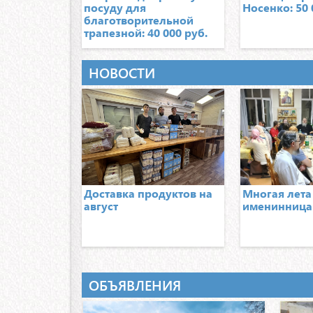
посуду для
Носенко: 50 
благотворительной
трапезной: 40 000 руб.
НОВОСТИ
Доставка продуктов на
Многая лета
август
именинница
ОБЪЯВЛЕНИЯ