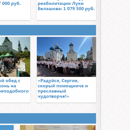
ь часто лежит в больницах, вынужден ухаживать
 000 руб.
реабилитации Луки
яжкоболящей женой
Белашова: 1 079 500 руб.
Необходимо: 5000р.
ХОЧУ ПОМОЧЬ
дукты Коробейниковым
лья Коробейникова мать троих детей, поет в хоре
ебольшую плату, других доходов не имеет
Необходимо: 7000р.
ХОЧУ ПОМОЧЬ
й обед с
«Радуйся, Сергие,
р на лекарства для Галины Попельниковой
хонь на
скорый помощниче и
е перенесенного стресса в связи с кончиной
реподобного
преславный
а, который являлся ее единственной опорой и
чудотворче!»
ильцем, она несколько раз лежала в больницах,
несла инсульт
Необходимо: 10000р.
ХОЧУ ПОМОЧЬ
держим юные таланты. Сбор на август