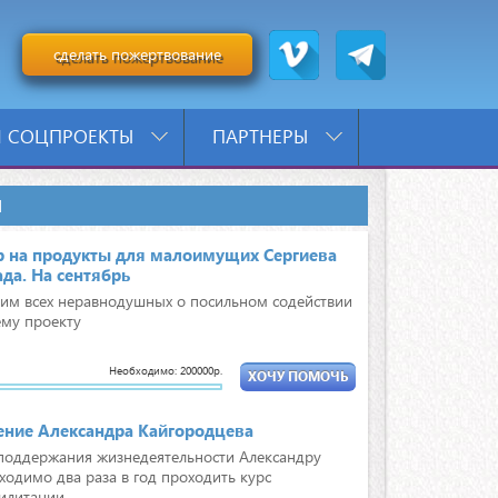
сделать пожертвование
 СОЦПРОЕКТЫ
ПАРТНЕРЫ
И
р на продукты для малоимущих Сергиева
да. На сентябрь
им всех неравнодушных о посильном содействии
му проекту
Необходимо: 200000р.
ХОЧУ ПОМОЧЬ
ение Александра Кайгородцева
поддержания жизнедеятельности Александру
ходимо два раза в год проходить курс
илитации