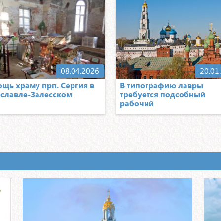
Для 
учас
допо
хват
Собрано: 20500р.
08.04.2026
20.01
щь храму прп. Сергия в
В типографию лавры
славле-Залесском
требуется подсобный
рабочий