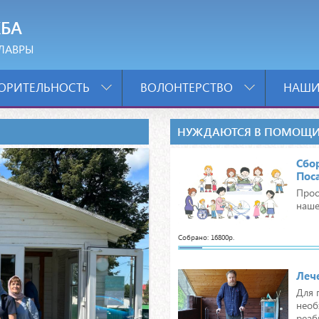
БА
ЛАВРЫ
ОРИТЕЛЬНОСТЬ
ВОЛОНТЕРСТВО
НАШИ
НУЖДАЮТСЯ В ПОМОЩ
Сбо
Поса
Прос
наше
Собрано: 16800р.
Леч
Для 
необ
реаб