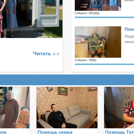
Собрано: 520150р.
Пом
Людм
пенс
Читать >>
Собрано: 7000р.
Пом
Тать
меди
себе
Собрано: 7000р.
Пом
По с
ине
Помощь семье
Помощь Тат