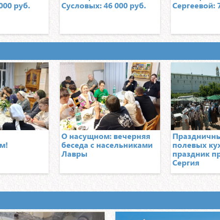
Очен
000 руб.
Сусловых: 46 000 руб.
Сергеевой: 7
за т
Собрано: 1800р.
Про
Ната
за н
Собрано: 10500р.
О насущном: вечерняя
Праздничны
Сбо
м!
беседа с насельниками
полевых ку
Посл
Лавры
праздник п
внук
Сергия
корм
пере
Собрано: 1100р.
Под