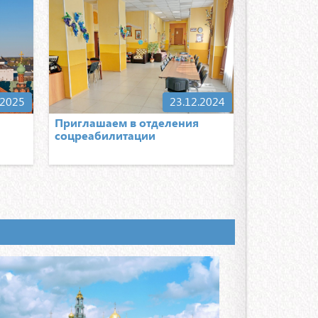
того, чтобы ребята из многодетных семей могли
твовать в соревнованиях, необходимы
лнительные расходы и семейного бюджета на это
ает не всем
Необходимо: 50000р.
ХОЧУ ПОМОЧЬ
.2025
23.12.2024
Приглашаем в отделения
соцреабилитации