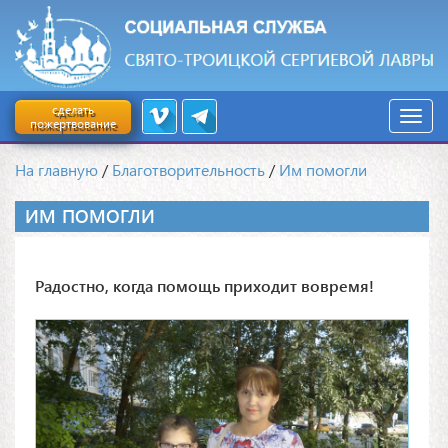
сделать
пожертвование
На главную
/
Благотворительность
/
Им помогли
ИМ ПОМОГЛИ
Радостно, когда помощь приходит вовремя!