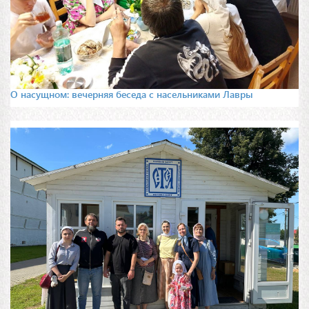
О насущном: вечерняя беседа с насельниками Лавры