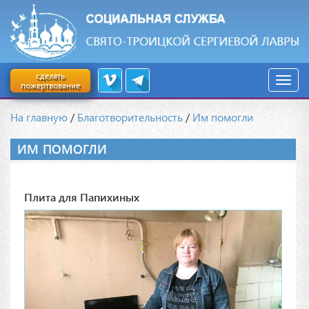
сделать
пожертвование
На главную
/
Благотворительность
/
Им помогли
ИМ ПОМОГЛИ
Плита для Папихиных