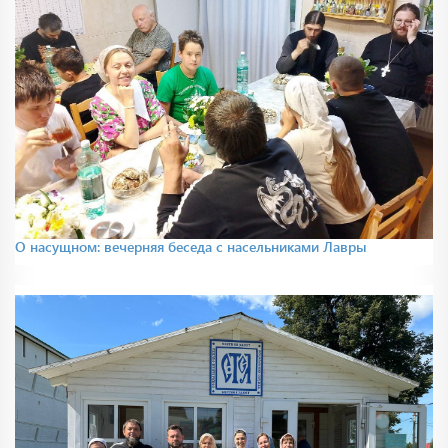
О насущном: вечерняя беседа с насельниками Лавры