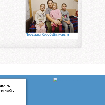
Продукты Коробейниковым
йте, вы
литикой в