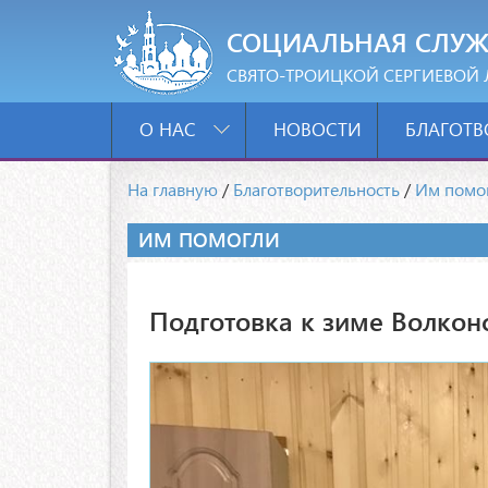
СОЦИАЛЬНАЯ СЛУЖ
СВЯТО-ТРОИЦКОЙ СЕРГИЕВОЙ 
О НАС
НОВОСТИ
БЛАГОТВ
На главную
/
Благотворительность
/
Им помо
ИМ ПОМОГЛИ
Подготовка к зиме Волконс