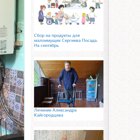
Сбор на продукты для
малоимущих Сергиева Посада.
На сентябрь
Лечение Александра
Кайгородцева