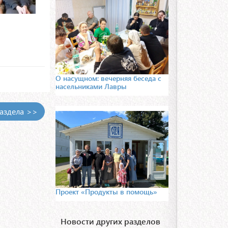
О насущном: вечерняя беседа с
насельниками Лавры
раздела >>
Проект «Продукты в помощь»
Новости других разделов