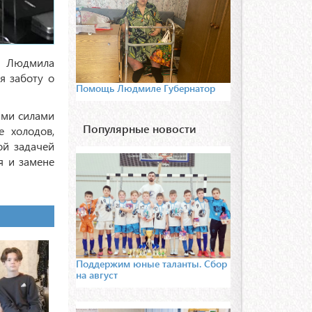
. Людмила
я заботу о
Помощь Людмиле Губернатор
ими силами
Популярные новости
е холодов,
ой задачей
я и замене
Поддержим юные таланты. Сбор
на август