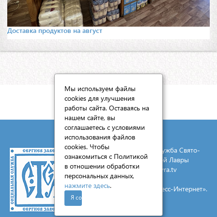
Доставка продуктов на август
Мы используем файлы
cookies для улучшения
КАРТА САЙТА
работы сайта. Оставаясь на
нашем сайте, вы
соглашаетесь с условиями
использования файлов
cookies. Чтобы
© 2026 Социальная служба Свято-
ознакомиться с Политикой
Троицкой Сергиевой Лавры
в отношении обработки
E-mail:
mail@lavra.tv
персональных данных,
нажмите здесь
.
Создание сайта - «Экспресс-Интернет».
Я согласен