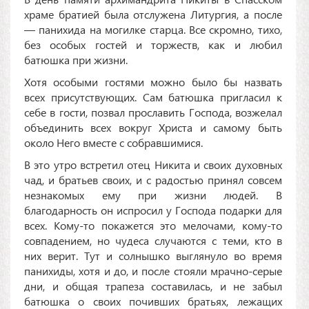
храме братией была отслужена Литургия, а после
— панихида на могилке старца. Все скромно, тихо,
без особых гостей и торжеств, как и любил
батюшка при жизни.
Хотя особыми гостями можно было бы назвать
всех присутствующих. Сам батюшка пригласил к
себе в гости, позвал прославить Господа, возжелал
объединить всех вокруг Христа и самому быть
около Него вместе с собравшимися.
В это утро встретил отец Никита и своих духовных
чад, и братьев своих, и с радостью принял совсем
незнакомых ему при жизни людей. В
благодарность он испросил у Господа подарки для
всех. Кому-то покажется это мелочами, кому-то
совпадением, но чудеса случаются с теми, кто в
них верит. Тут и солнышко выглянуло во время
панихиды, хотя и до, и после стояли мрачно-серые
дни, и общая трапеза составилась, и не забыл
батюшка о своих почивших братьях, лежащих