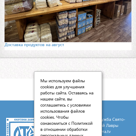
Доставка продуктов на август
Мы используем файлы
cookies для улучшения
КАРТА САЙТА
работы сайта. Оставаясь на
нашем сайте, вы
соглашаетесь с условиями
использования файлов
cookies. Чтобы
© 2026 Социальная служба Свято-
ознакомиться с Политикой
Троицкой Сергиевой Лавры
в отношении обработки
E-mail:
mail@lavra.tv
персональных данных,