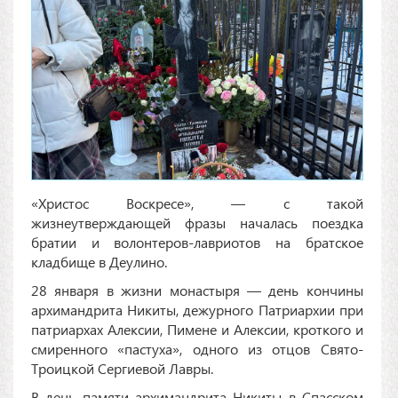
«Христос Воскресе», — с такой
жизнеутверждающей фразы началась поездка
братии и волонтеров-лавриотов на братское
кладбище в Деулино.
28 января в жизни монастыря — день кончины
архимандрита Никиты, дежурного Патриархии при
патриархах Алексии, Пимене и Алексии, кроткого и
смиренного «пастуха», одного из отцов Свято-
Троицкой Сергиевой Лавры.
В день памяти архимандрита Никиты в Спасском