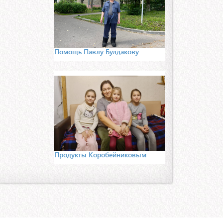
Помощь Павлу Булдакову
Продукты Коробейниковым