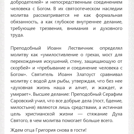
добродетелей» и непосредственным соединением
человека с Богом. В их святоотеческом наследии
молитва рассматривается не как формальная
обязанность, а как глубокое внутреннее делание,
требующее трезвения, внимания и духовного
труда.
Преподобный Иоанн Лествичник определял
молитву как «умилостивление о грехах, мост для
перехождения искушений, стену, защищающую от
скорбей» и «пребывание и соединение человека с
Богом». Святитель Иоанн Златоуст сравнивал
молитву с водой для рыбы, утверждая, что без нее
«духовная жизнь наша и алчет, и жаждет, и
умирает». Высшее делание: Преподобный Серафим
Саровский учил, что все добрые дела (пост, бдение,
милостыня) являются лишь средствами, а истинная
цель христианской жизни — стяжание Духа
Святого, в чем молитва помогает больше всего.
Ждем отца Григория снова в гости!