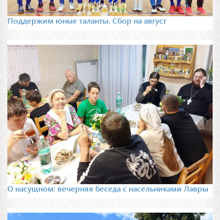
Поддержим юные таланты. Сбор на август
О насущном: вечерняя беседа с насельниками Лавры