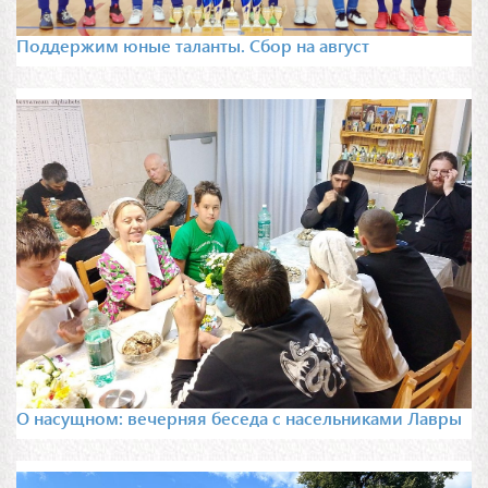
Поддержим юные таланты. Сбор на август
О насущном: вечерняя беседа с насельниками Лавры